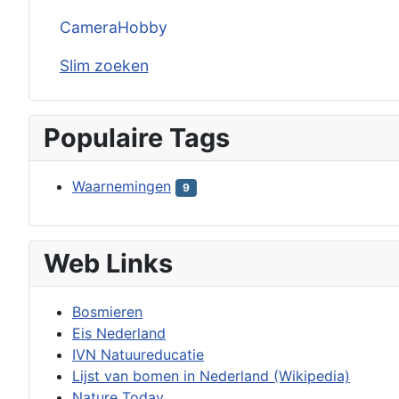
CameraHobby
Slim zoeken
Populaire Tags
Waarnemingen
9
Web Links
Bosmieren
Eis Nederland
IVN Natuureducatie
Lijst van bomen in Nederland (Wikipedia)
Nature Today